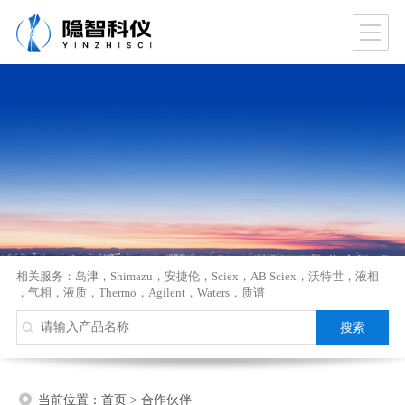
相关服务：
岛津
，
Shimazu
，
安捷伦
，
Sciex
，
AB Sciex
，
沃特世
，
液相
，
气相
，
液质
，
Thermo
，
Agilent
，
Waters
，
质谱
当前位置：
首页
>
合作伙伴