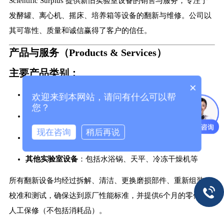
Scientific Surplus 提供新旧实验室设备的销售与服务，专注于
发酵罐、离心机、摇床、培养箱等设备的翻新与维修。公司以
其可靠性、质量和诚信赢得了客户的信任。
产品与服务（Products & Services）
主要产品类别：
×
发酵罐和生物反应器
：如 New Brunswick BioFlo 系列
欢迎来到本网站，请问有什么可以帮
您？
离心机
：如 Beckman GS-6R、Sorvall 型号
现在咨询
稍后再说
摇床和培养箱
：如 New Brunswick Innova 4230
其他实验室设备
：包括水浴锅、天平、冷冻干燥机等
所有翻新设备均经过拆解、清洁、更换磨损部件、重新组装、
校准和测试，确保达到原厂性能标准，并提供6个月的零件和
人工保修（不包括消耗品）。