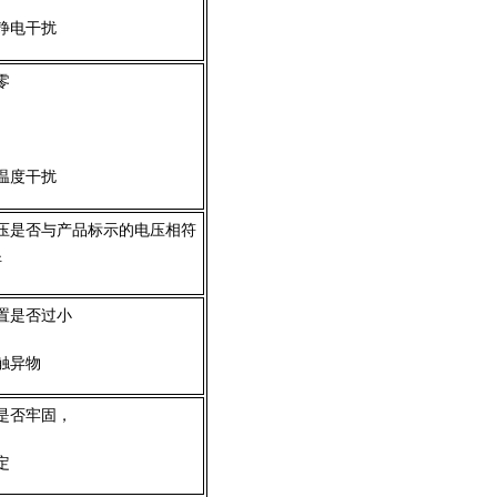
静电干扰
零
温度干扰
压是否与产品标示的电压相符
断
置是否过小
触异物
是否牢固，
定