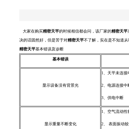
大家在购买
精密天平
的时候相信都会问，该厂家的
精密天平
决的话固然好，但是苦于对
精密天平
不了解，实在是不知道从
精密天平
基本错误及诊断
基本错误
1、
天平未连接
显示设备没有背景光
2、
电源连接中
3、
供电中断
1、
空气流动性
显示重量不断变化
2、
表面振动较