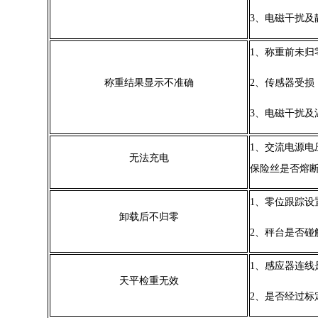
3、
电磁干扰及
1、
称重前未归
称重结果显示不准确
2、
传感器受损
3、
电磁干扰及
1、
交流电源电
无法充电
保险丝是否熔
1、
零位跟踪设
卸载后不归零
2、
秤台是否碰
1、
感应器连线
天平
检重无效
2、
是否经过标