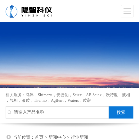
相关服务：
岛津
，
Shimazu
，
安捷伦
，
Sciex
，
AB Sciex
，
沃特世
，
液相
，
气相
，
液质
，
Thermo
，
Agilent
，
Waters
，
质谱
当前位置：
首页
>
新闻中心
>
行业新闻