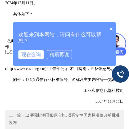
2024年12月11日。
具体如下：
通信行业124项行业标准报批公示
×
欢迎来到本网站，请问有什么可以帮
根据标准制修订计划，相关标准化技术组织已完成通信行业
您？
《通信局(站)液冷系统总体技术要求》等124项行业标准的制修订工
作。在以上标准批准发布之前，为进一步听取社会各界意见，现予
以公示，截止日期2024年12月11日。
现在咨询
稍后再说
以上标准报批稿请登录中国通信标准化协会网站
(http://www.ccsa.org.cn/)“工信部公示”栏目阅览，并反馈意见。
附件：124项通信行业标准编号、名称及主要内容等一览表
工业和信息化部科技司
2024年11月11日
上一篇：
12项强制性国家标准和3项强制性国家标准修改单批准
发布