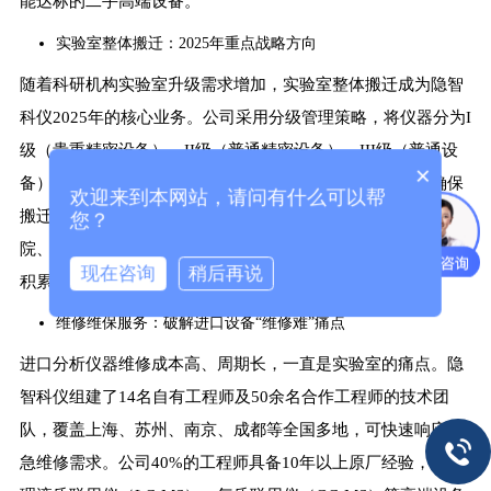
能达标的二手高端设备。
实验室整体搬迁：2025年重点战略方向
随着科研机构实验室升级需求增加，实验室整体搬迁成为隐智
科仪2025年的核心业务。公司采用分级管理策略，将仪器分为I
级（贵重精密设备）、II级（普通精密设备）、III级（普通设
×
备），并制定严格的测试、拆卸、运输及安装调试流程，确保
欢迎来到本网站，请问有什么可以帮
搬迁过程零事故。此前，隐智科仪已成功为上海交通大学医学
您？
院、合肥疾控中心、华东师范大学等机构提供专业搬迁服务，
现在咨询
稍后再说
积累了丰富经验。
维修维保服务：破解进口设备“维修难”痛点
进口分析仪器维修成本高、周期长，一直是实验室的痛点。隐
智科仪组建了14名自有工程师及50余名合作工程师的技术团
队，覆盖上海、苏州、南京、成都等全国多地，可快速响应紧
急维修需求。公司40%的工程师具备10年以上原厂经验，能处