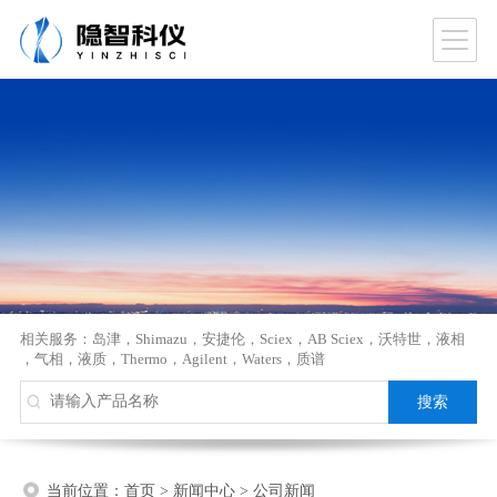
相关服务：
岛津
，
Shimazu
，
安捷伦
，
Sciex
，
AB Sciex
，
沃特世
，
液相
，
气相
，
液质
，
Thermo
，
Agilent
，
Waters
，
质谱
当前位置：
首页
>
新闻中心
>
公司新闻