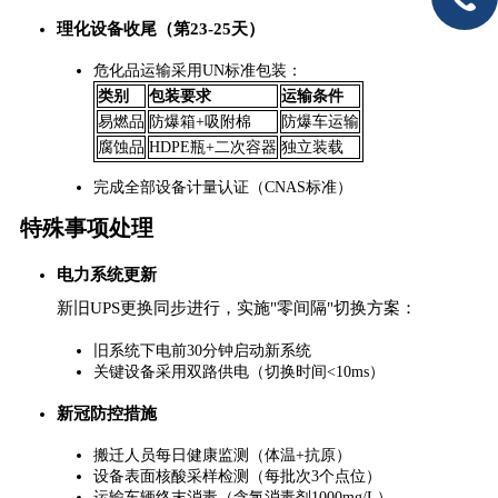
理化设备收尾（第23-25天）​
危化品运输采用UN标准包装：
类别
包装要求
运输条件
易燃品
防爆箱+吸附棉
防爆车运输
腐蚀品
HDPE瓶+二次容器
独立装载
完成全部设备计量认证（CNAS标准）
特殊事项处理
电力系统更新
新旧UPS更换同步进行，实施"零间隔"切换方案：
旧系统下电前30分钟启动新系统
关键设备采用双路供电（切换时间<10ms）
新冠防控措施
搬迁人员每日健康监测（体温+抗原）
设备表面核酸采样检测（每批次3个点位）
运输车辆终末消毒（含氯消毒剂1000mg/L）