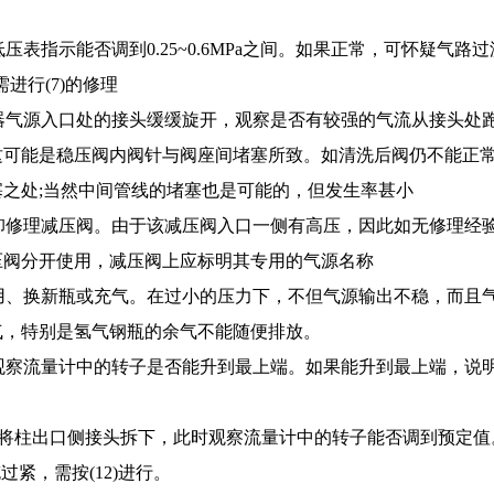
表指示能否调到0.25~0.6MPa之间。如果正常，可怀疑气
进行(7)的修理
器气源入口处的接头缓缓旋开，观察是否有较强的气流从接头处
可能是稳压阀内阀针与阀座间堵塞所致。如清洗后阀仍不能正常
之处;当然中间管线的堵塞也是可能的，但发生率甚小
修理减压阀。由于该减压阀入口一侧有高压，因此如无修理经验
压阀分开使用，减压阀上应标明其专用的气源名称
用、换新瓶或充气。在过小的压力下，不但气源输出不稳，而且
气，特别是氢气钢瓶的余气不能随便排放。
察流量计中的转子是否能升到最上端。如果能升到最上端，说明柱
再将柱出口侧接头拆下，此时观察流量计中的转子能否调到预定值
过紧，需按(12)进行。