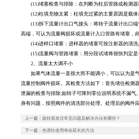
(11)堵塞检查与排除：在判断为柱后管路或检测器
(12)柱填充物太紧：柱填充过紧的主要原因是载
(13)拆下流量计出口气接头：将转子流量计出口端
高端，可认为流量阀损坏或流量计入口管路有堵塞，此时
(14)进样口堵塞：进样器的堵塞可按注射器的清洗
(15)流量阀与管路堵塞：用分段试堵将很快判定是
2、流量太大调不小
如果气体流量一直很大而不能调小，可以认为是气路
流量控制阀件损坏。其检查方法如下：首先堵住检测
泄漏的检查与排除;如转子可降到零位说明系统不漏气
身有问题，按照阀件的清洗部分处理。处理后的阀件
上一篇：
旋转蒸发仪常见问题及解决办法有哪些？
下一篇：
色谱柱使用寿命延长的方法