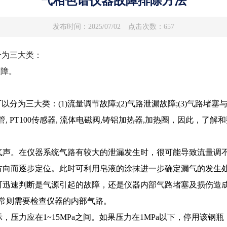
气相色谱仪器故障排除方法
发布时间：2025/07/02
点击次数：657
分为三大类：
故障。
三大类：(1)流量调节故障;(2)气路泄漏故障;(3)气路堵
, PT100传感器, 流体电磁阀,铸铝加热器,加热圈，因此，了
声。在仪器系统气路有较大的泄漏发生时，很可能导致流量调不上
方向而逐步定位。此时可利用皂液的涂抹进一步确定漏气的发生
可迅速判断是气源引起的故障，还是仪器内部气路堵塞及损伤造成
正常则需要检查仪器的内部气路。
压力应在1~15MPa之间。如果压力在1MPa以下，停用该钢