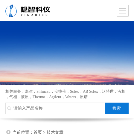
相关服务：
岛津
，
Shimazu
，
安捷伦
，
Sciex
，
AB Sciex
，
沃特世
，
液相
，
气相
，
液质
，
Thermo
，
Agilent
，
Waters
，
质谱
当前位置：
首页
>
技术文章