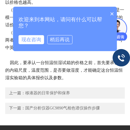
以价格也越高。
（3）因为恒温恒湿实验箱的外形跟高低温实验箱的外形是一
×
模一样的，因此要区别客户是否要做湿度的，如果要做湿度的
欢迎来到本网站，请问有什么可以帮
您？
话价格会比高低温实验箱高1000元人民币。
（4）控制器要承认是用五颜六色触摸屏的还是要按建试的，
现在咨询
稍后再说
两者也有一定的差价，五颜六色触摸屏控制器较为人性化，可
中英文转化，比薄膜按键式控制器价格高出两千元人民币。
因此，要承认一台恒温恒湿试箱的价格之前，首先要承认它
的内箱尺度，温度范围，是否要做湿度，才能确定这台恒温恒
湿实验箱的具体报价以及参数。
上一篇：
移液器的日常保护和保养
下一篇：
国产分析仪器GC9890气相色谱仪操作步骤