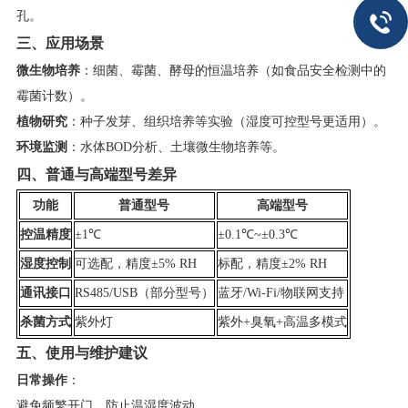
孔。
​三、应用场景​
​微生物培养​
​：细菌、霉菌、酵母的恒温培养（如食品安全检测中的
霉菌计数）。
​植物研究​
​：种子发芽、组织培养等实验（湿度可控型号更适用）。
​环境监测​
​：水体BOD分析、土壤微生物培养等。
​四、普通与高端型号差异​
​功能​
​普通型号​
​高端型号​
​控温精度​
±1℃
±0.1℃~±0.3℃
​湿度控制​
可选配，精度±5% RH
标配，精度±2% RH
​通讯接口​
RS485/USB（部分型号）
蓝牙/Wi-Fi/物联网支持
​杀菌方式​
紫外灯
紫外+臭氧+高温多模式
​五、使用与维护建议​
​日常操作​
​：
避免频繁开门，防止温湿度波动。