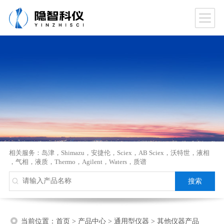
相关服务：
岛津
，
Shimazu
，
安捷伦
，
Sciex
，
AB Sciex
，
沃特世
，
液相
，
气相
，
液质
，
Thermo
，
Agilent
，
Waters
，
质谱
当前位置：
首页
>
产品中心
>
通用型仪器
>
其他仪器产品