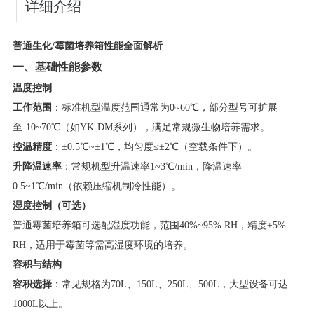
详细介绍
​普通生化/霉菌培养箱性能全面解析​
​一、基础性能参数​
​温度控制​
​工作范围​
​：标准机型温度范围通常为0~60℃，部分型号可扩展
至-10~70℃（如YK-DM系列），满足常规微生物培养需求。
​控温精度​
​：±0.5℃~±1℃，均匀度≤±2℃（空载条件下）。
​升降温速率​
​：常规机型升温速率1~3℃/min，降温速率
0.5~1℃/min（依赖压缩机制冷性能）。
​湿度控制（可选）​
普通霉菌培养箱可选配湿度功能，范围40%~95% RH，精度±5%
RH，适用于霉菌等需高湿度环境的培养。
​容积与结构​
​容积选择​
​：常见规格为70L、150L、250L、500L，大型设备可达
1000L以上。