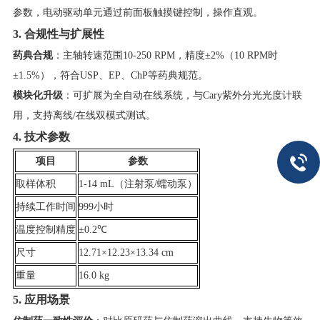
参数，电动驱动单元通过前面板触摸键控制，操作直观。
​3. 合规性与扩展性​
​药典合规​
​：主轴转速范围10-250 RPM，精度±2%（10 RPM时
±1.5%），符合USP、EP、ChP等药典规范。
​模块化升级​
​：可扩展为全自动在线系统，与Cary紫外分光光度计联
用，支持离线/在线双模式测试。
​4. 技术参数​
​项目​
​参数​
取样体积
1-14 mL（注射泵/蠕动泵）
持续工作时间
999小时
温度控制精度
±0.2℃
尺寸
12.71×12.23×13.34 cm
重量
16.0 kg
​5. 应用场景​