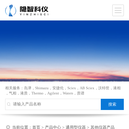
相关服务：
岛津
，
Shimazu
，
安捷伦
，
Sciex
，
AB Sciex
，
沃特世
，
液相
，
气相
，
液质
，
Thermo
，
Agilent
，
Waters
，
质谱
当前位置：
首页
>
产品中心
>
通用型仪器
>
其他仪器产品