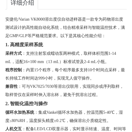
详细介绍
安捷伦/Varian VK8000溶出度仪自动进样器是一款专为药物溶出度
测试设计的高性能自动化系统，结合精准采样与智能温控技术，满
足GMP/GLP等严格规范要求。以下是其核心性能介绍：
​1. 高精度采样系统​
​采样方式​
​：支持注射泵或蠕动泵两种模式，取样体积范围1-14
mL，适配16×100 mm（13 mL）标准试管及2-4 mL小瓶。
​程序控制​
​：内置15个程序，每个程序最多支持10个时间点采样，最
长持续工作时间达999小时，实现无人值守操作。
​兼容性​
​：可与VK7025/7030等溶出仪联用，实现同步或序列取样，
取样管仅在采样时伸入溶出杯，避免干扰溶出过程。
​2. 智能化温控与操作​
​循环水加热系统​
​：集成Vankel循环水加热器，控温范围5-40℃，湿
度≤80%RH，温度探头精度±0.2℃，确保溶出介质稳定性。
​人机交互​
​：配备LED/LCD双显示器，实时显示转速、温度、时间等